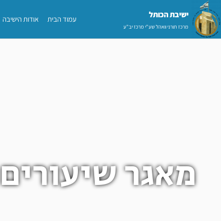
ילוג
ישיבת הכותל​
עמוד הבית
אודות הישיבה
תוכן
מרכז תורני וואהל שע"י מרכז יב"ע
מאגר שיעורים