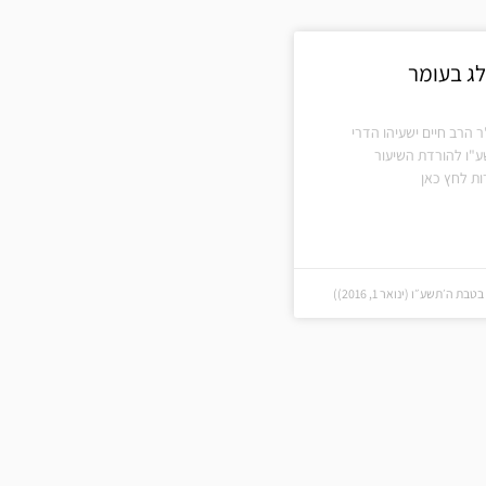
ג בעומר
ר הרב חיים ישעיהו הדרי
ע"ו להורדת השיעור
ת לחץ כאן
 ה׳תשע״ו (ינואר 1, 2016))