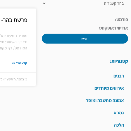
פרשת בהר- ל
פורמט:
אודיו
וידאו
טקסט
מעביר השיעור: מו"
חפש
תאריך השיעור: תש
המודפס/ דף מקורו
קטגוריות:
קרא עוד >>
רבנים
כ׳ בטבת ה׳תשע״ו (כ׳ בטבת
אירועים מיוחדים
אמונה מחשבה ומוסר
גמרא
הלכה