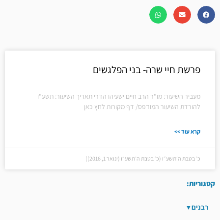
פרשת חיי שרה- בני הפלגשים
מעביר השיעור: מו"ר הרב חיים ישעיהו הדרי תאריך השיעור: תשע"ו
להורדת השיעור המודפס/ דף מקורות לחץ כאן
קרא עוד >>
כ׳ בטבת ה׳תשע״ו (כ׳ בטבת ה׳תשע״ו (ינואר 1, 2016))
קטגוריות:
רבנים