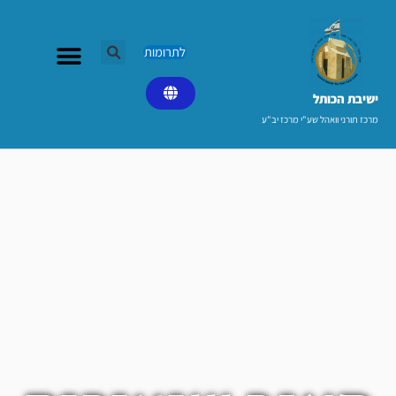
ילוג
תוכן
לתרומות
ישיבת הכותל​
מרכז תורני וואהל שע"י מרכז יב"ע