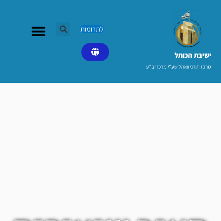
ילוג
תוכן
לתרומות
ישיבת הכותל​
מרכז תורני וואהל שע"י מרכז יב"ע