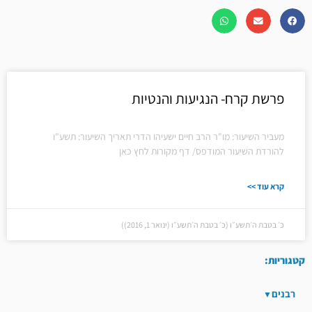
פרשת קרח- הנגיעות והנטיות
מעביר השיעור: מו"ר הרב חיים ישעיהו הדרי תאריך השיעור: תשע"ו
להורדת השיעור המודפס/ דף מקורות לחץ כאן
קרא עוד >>
כ׳ בטבת ה׳תשע״ו (כ׳ בטבת ה׳תשע״ו (ינואר 1, 2016))
קטגוריות:
רבנים