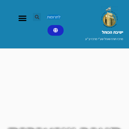
ילוג
תוכן
לתרומות
ישיבת הכותל​
מרכז תורני וואהל שע"י מרכז יב"ע