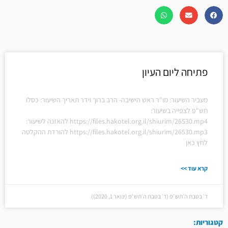
פתיחה ליום העיון
מעביר השיעור: מו"ר ראש הישיבה- הרב ברוך וידר תאריך השיעור: כסלו
תש"פ לצפייה בשיעור:
https://files.hakotel.org.il/shiurim/26530.mp4 להאזנה לשיעור:
https://files.hakotel.org.il/shiurim/26530.mp3 להורדת ההקלטה
לחץ כאן
קרא עוד >>
ד׳ בטבת ה׳תש״פ (ד׳ בטבת ה׳תש״פ (ינואר 1, 2020))
קטגוריות: