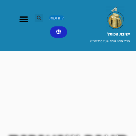
ילוג
תוכן
לתרומות
ישיבת הכותל​
מרכז תורני וואהל שע"י מרכז יב"ע