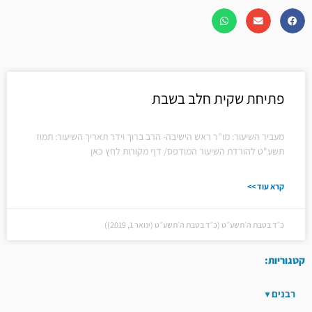
פתיחת שקית חלב בשבת
מעביר השיעור: מו"ר ראש הישיבה- הרב ברוך וידר תאריך השיעור: תמוז
תשע"ט להורדת השיעור המודפס/ דף מקורות לחץ כאן
קרא עוד >>
כ״ד בטבת ה׳תשע״ט (כ״ד בטבת ה׳תשע״ט (ינואר 1, 2019))
קטגוריות:
רבנים