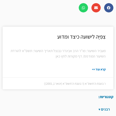
צִפִּיָּה לישועה כיצד ומדוע
מעביר השיעור: מו"ר הרב אביגדר נבנצל תאריך השיעור: תשס"א להורדת
השיעור המודפס/ דף מקורות לחץ כאן
קרא עוד >>
ו׳ בטבת ה׳תשס״א (ו׳ בטבת ה׳תשס״א (ינואר 1, 2001))
קטגוריות:
רבנים