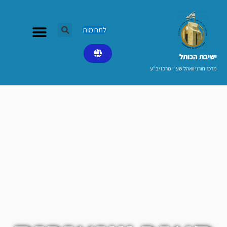
ילוג
תוכן
לתרומות
ישיבת הכותל​
מרכז תורני וואהל שע"י מרכז יב"ע