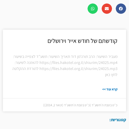
קודשתם של חודש אייר וירושלים
מעביר השיעור: הרב תורג'מן דוד תאריך השיעור: תשע"ד לצפייה בשיעור:
https://files.hakotel.org.il/shiurim/24025.mp4 להאזנה לשיעור:
https://files.hakotel.org.il/shiurim/24025.mp3 להורדת ההקלטה
לחץ כאן
קרא עוד >>
כ״ט בטבת ה׳תשע״ד (כ״ט בטבת ה׳תשע״ד (ינואר 1, 2014))
קטגוריות: