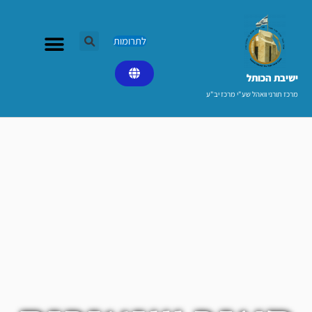
ילוג
תוכן
לתרומות
ישיבת הכותל​
מרכז תורני וואהל שע"י מרכז יב"ע