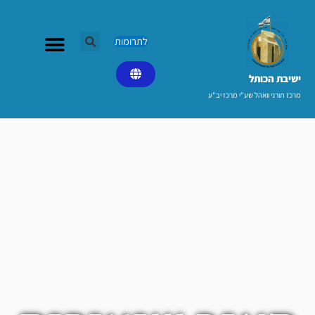
ילוג
תוכן
לתרומות
ישיבת הכותל​
מרכז תורני וואהל שע"י מרכז יב"ע