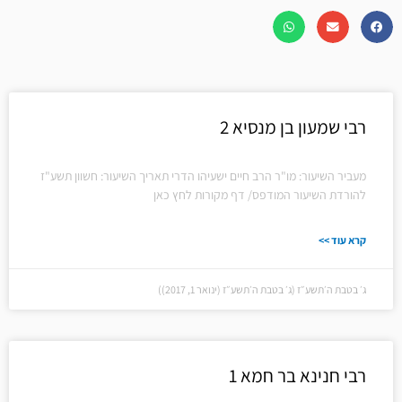
רבי שמעון בן מנסיא 2
מעביר השיעור: מו"ר הרב חיים ישעיהו הדרי תאריך השיעור: חשוון תשע"ז
להורדת השיעור המודפס/ דף מקורות לחץ כאן
קרא עוד >>
ג׳ בטבת ה׳תשע״ז (ג׳ בטבת ה׳תשע״ז (ינואר 1, 2017))
רבי חנינא בר חמא 1