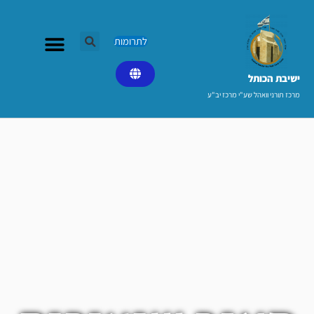
ילוג
תוכן
לתרומות
ישיבת הכותל​
מרכז תורני וואהל שע"י מרכז יב"ע