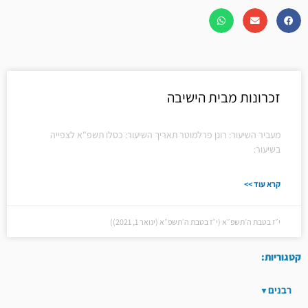
זכרונות מבית הישיבה
מעביר השיעור: רונן פרלמוטר תאריך השיעור: כסלו תשפ"א לצפייה
בשיעור:
קרא עוד >>
י״ז בטבת ה׳תשפ״א (י״ז בטבת ה׳תשפ״א (ינואר 1, 2021))
קטגוריות:
רבנים