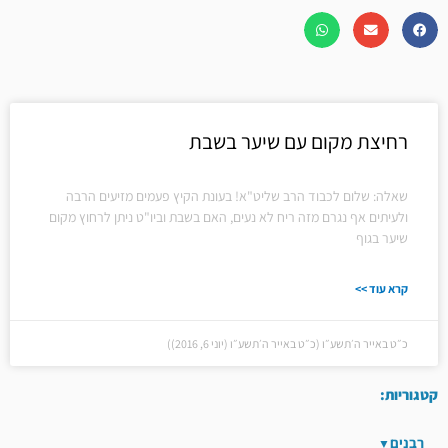
רחיצת מקום עם שיער בשבת
שאלה: שלום לכבוד הרב שליט"א! בעונת הקיץ פעמים מזיעים הרבה
ולעיתים אף נגרם מזה ריח לא נעים, האם בשבת וביו"ט ניתן לרחוץ מקום
שיער בגוף
קרא עוד >>
כ״ט באייר ה׳תשע״ו (כ״ט באייר ה׳תשע״ו (יוני 6, 2016))
קטגוריות:
רבנים