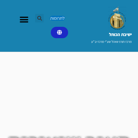
ילוג
תוכן
לתרומות
ישיבת הכותל​
מרכז תורני וואהל שע"י מרכז יב"ע