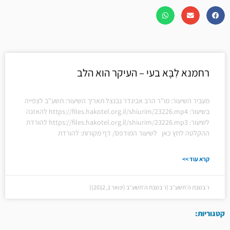
רחמנא לִבָּא בעי – העיקר הוא הלב
מעביר השיעור: מו"ר הרב אביגדר נבנצל תאריך השיעור: תשע"ב לצפייה
בשיעור: https://files.hakotel.org.il/shiurim/23226.mp4 להאזנה
לשיעור: https://files.hakotel.org.il/shiurim/23226.mp3 להורדת
ההקלטה לחץ כאן לשיעור המודפס/ דף מקורות: להורדת
קרא עוד >>
ו׳ בטבת ה׳תשע״ב (ו׳ בטבת ה׳תשע״ב (ינואר 1, 2012))
קטגוריות: