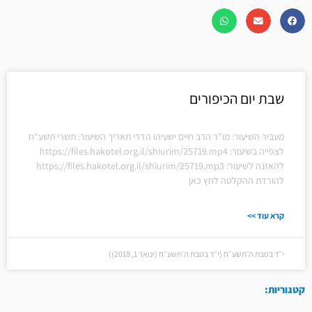
שבת יום הכיפורים
מעביר השיעור: מו"ר הרב חיים ישעיהו הדרי תאריך השיעור: תשרי תשע"ח
לצפייה בשיעור: https://files.hakotel.org.il/shiurim/25719.mp4
להאזנה לשיעור: https://files.hakotel.org.il/shiurim/25719.mp3
להורדת ההקלטה לחץ כאן
קרא עוד >>
י״ד בטבת ה׳תשע״ח (י״ד בטבת ה׳תשע״ח (ינואר 1, 2018))
קטגוריות: