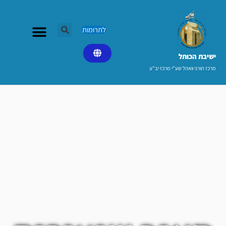
ילוג
תוכן
לתרומות
ישיבת הכותל​
מרכז תורני וואהל שע"י מרכז יב"ע