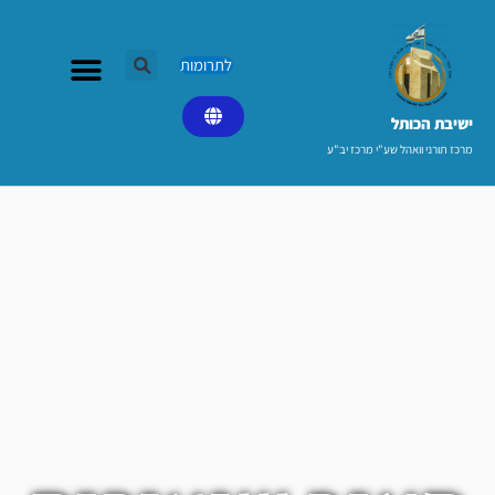
ילוג
תוכן
לתרומות
ישיבת הכותל​
מרכז תורני וואהל שע"י מרכז יב"ע