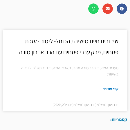
שידורים חיים מישיבת הכותל- לימוד מסכת
פסחים, פרק ערבי פסחים עם הרב אהרון מורה
מעביר השיעור: הרב מורה אהרון תאריך השיעור: ניסן תש"פ לצפייה
בשיעור:
קרא עוד >>
ח׳ בניסן ה׳תש״פ (ח׳ בניסן ה׳תש״פ (אפריל 2, 2020))
קטגוריות: