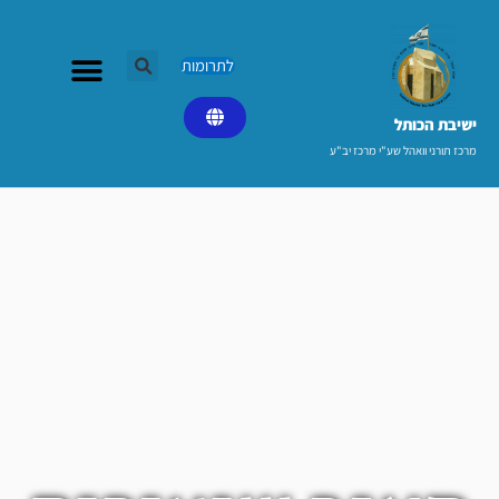
ילוג
תוכן
לתרומות
ישיבת הכותל​
מרכז תורני וואהל שע"י מרכז יב"ע