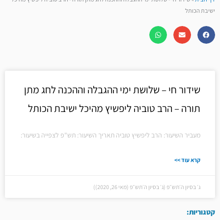
ישיבת הכותל
שידור חי – שלושת ימי ההגבלה וההכנה לחג מתן
תורה – הרב טוביה ליפשיץ מהיכל ישיבת הכותל
מעביר השיעור: הרב ליפשיץ טוביה תאריך השיעור: תש"פ לצפייה בשיעור:
קרא עוד >>
ג׳ בסיון ה׳תש״פ (ג׳ בסיון ה׳תש״פ (מאי 26, 2020))
קטגוריות: