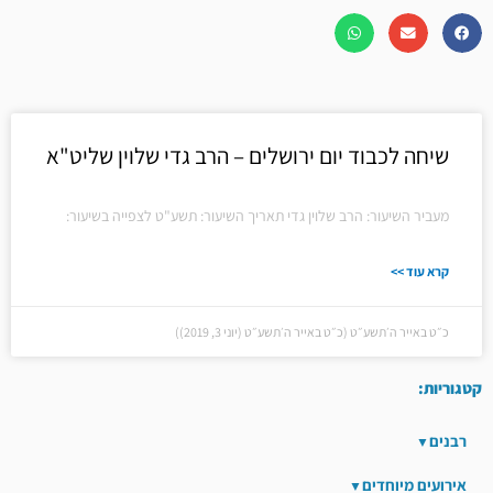
שיחה לכבוד יום ירושלים – הרב גדי שלוין שליט"א
מעביר השיעור: הרב שלוין גדי תאריך השיעור: תשע"ט לצפייה בשיעור:
קרא עוד >>
כ״ט באייר ה׳תשע״ט (כ״ט באייר ה׳תשע״ט (יוני 3, 2019))
קטגוריות:
רבנים
אירועים מיוחדים