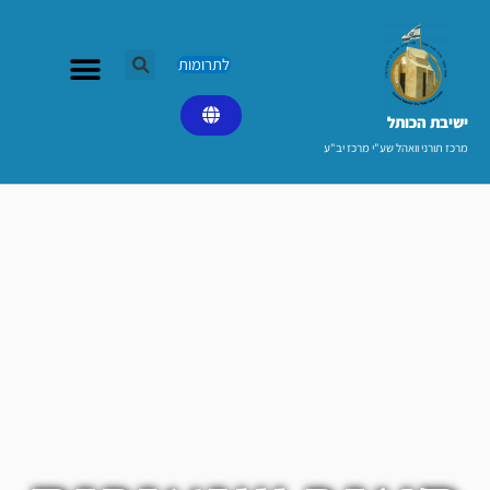
ילוג
תוכן
לתרומות
ישיבת הכותל​
מרכז תורני וואהל שע"י מרכז יב"ע