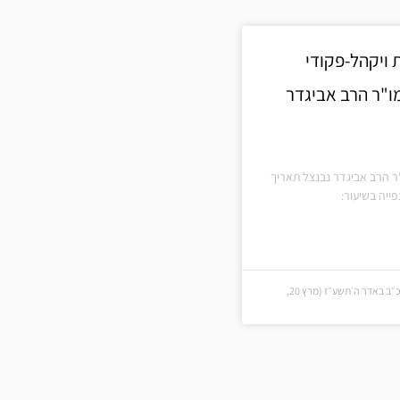
ויקהל-פקודי
ו"ר הרב אביגדר
ר הרב אביגדר נבנצל תאריך
ייה בשיעור:
כ״ב באדר ה׳תשע״ז (כ״ב באדר ה׳תשע״ז (מרץ 20,