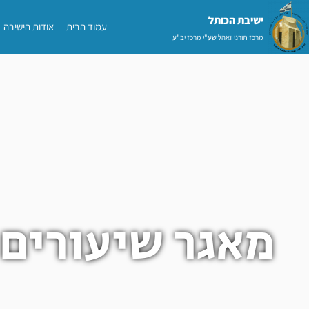
ילוג
ישיבת הכותל​
עמוד הבית
אודות הישיבה
תוכן
מרכז תורני וואהל שע"י מרכז יב"ע
מאגר שיעורים