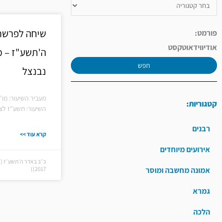
שיחה לפרשת 
פורמט:
אודיו
וידאו
טקסט
ה'תשע"ז – מ
חפש
נבנצל
מעביר השיעור: מו"
קטגוריות:
השיעור: תשע"ז לצפ
רבנים
קרא עוד >>
אירועים מיוחדים
אמונה מחשבה ומוסר
2017))
גמרא
הלכה