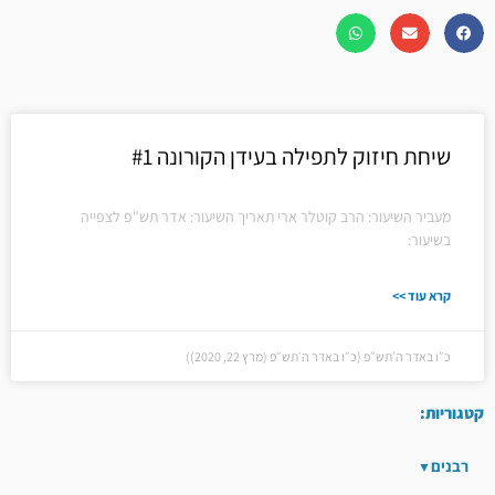
שיחת חיזוק לתפילה בעידן הקורונה #1
מעביר השיעור: הרב קוטלר ארי תאריך השיעור: אדר תש"פ לצפייה
בשיעור:
קרא עוד >>
כ״ו באדר ה׳תש״פ (כ״ו באדר ה׳תש״פ (מרץ 22, 2020))
קטגוריות:
רבנים