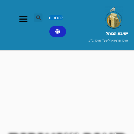
ילוג
תוכן
לתרומות
ישיבת הכותל​
מרכז תורני וואהל שע"י מרכז יב"ע