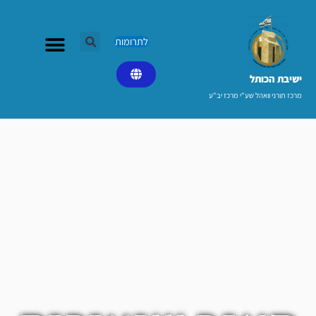
ילוג
תוכן
לתרומות
ישיבת הכותל​
מרכז תורני וואהל שע"י מרכז יב"ע