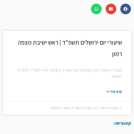
שיעורי יום ירושלים תשפ"ד | ראש ישיבת מצפה
רמון
מעביר השיעור: הרב קוסטינר צבי תאריך השיעור: אייר תשפ"ד לצפייה
בשיעור:
קרא עוד >>
כ׳ בטבת ה׳תשפ״ד (כ׳ בטבת ה׳תשפ״ד (ינואר 1, 2024))
קטגוריות: