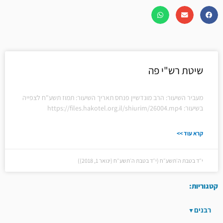
שיטת רש"י פה
מעביר השיעור: הרב מונדשיין פנחס תאריך השיעור: תמוז תשע"ח לצפייה
בשיעור: https://files.hakotel.org.il/shiurim/26004.mp4
קרא עוד >>
י״ד בטבת ה׳תשע״ח (י״ד בטבת ה׳תשע״ח (ינואר 1, 2018))
קטגוריות:
רבנים