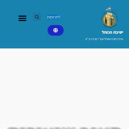
ילוג
תוכן
לתרומות
ישיבת הכותל​
מרכז תורני וואהל שע"י מרכז יב"ע