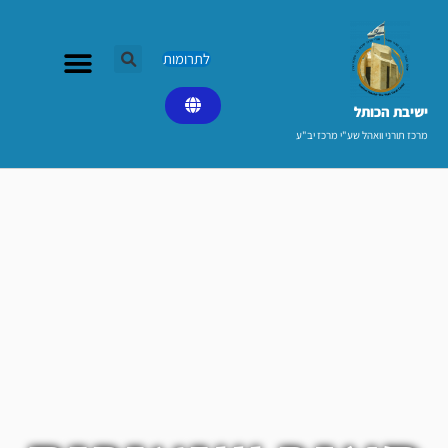
ילוג
תוכן
לתרומות
ישיבת הכותל​
מרכז תורני וואהל שע"י מרכז יב"ע