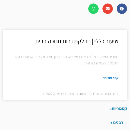
שיעור כללי | הדלקת נרות חנוכה בבית
מעביר השיעור: מו"ר ראש הישיבה- הרב ברוך וידר תאריך השיעור: כסלו
תשפ"ב לצפייה בשיעור:
קרא עוד >>
כ״ח בטבת ה׳תשפ״ב (כ״ח בטבת ה׳תשפ״ב (ינואר 1, 2022))
קטגוריות:
רבנים