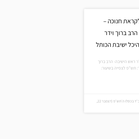
לקראת חנוכה –
הרב ברוך וידר
יכל ישיבת הכותל
ר ראש הישיבה- הרב ברוך
: תש"פ לצפייה בשיעור:
כ״ד בכסלו ה׳תש״פ (כ״ד בכסלו ה׳תש״פ (דצמבר 22,