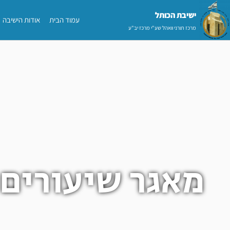
ילוג
ישיבת הכותל​
עמוד הבית
אודות הישיבה
תוכן
מרכז תורני וואהל שע"י מרכז יב"ע
מאגר שיעורים