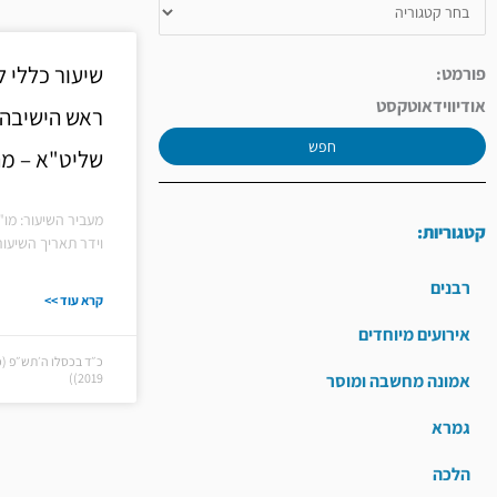
שיעור כללי 
פורמט:
אודיו
וידאו
טקסט
ראש הישיבה 
חפש
שליט"א – מה
מעביר השיעור: מו"
קטגוריות:
וידר תאריך השיעור
רבנים
קרא עוד >>
אירועים מיוחדים
אמונה מחשבה ומוסר
2019))
גמרא
הלכה