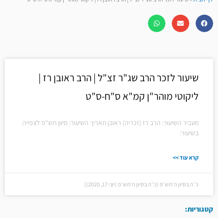
שיעור לזכר הרב שג"ר זצ"ל | הרב ראובן רז |
ליקוטי מוהר"ן קמ"א ס"ח-ס"ט
מעביר השיעור: הרב רז (זכריה) ראובן תאריך השיעור: סיוון תש"פ לצפייה
בשיעור:
קרא עוד >>
כ״ה בסיון ה׳תש״פ (כ״ה בסיון ה׳תש״פ (יוני 17, 2020))
קטגוריות: