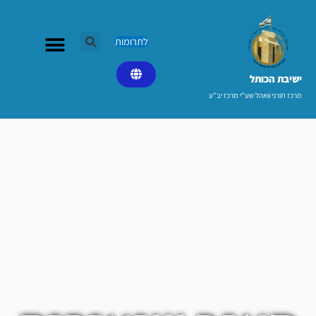
ילוג
תוכן
לתרומות
ישיבת הכותל​
מרכז תורני וואהל שע"י מרכז יב"ע