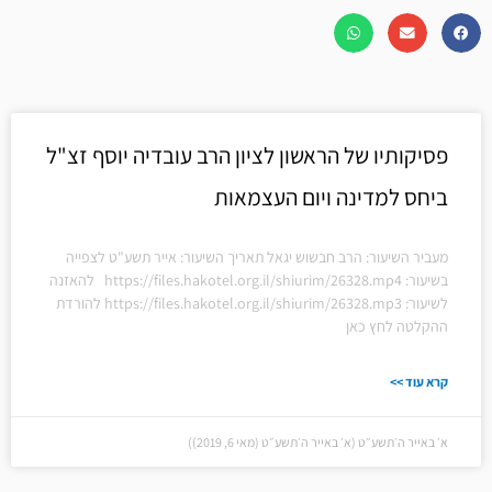
פסיקותיו של הראשון לציון הרב עובדיה יוסף זצ"ל
ביחס למדינה ויום העצמאות
מעביר השיעור: הרב חבשוש יגאל תאריך השיעור: אייר תשע"ט לצפייה
בשיעור: https://files.hakotel.org.il/shiurim/26328.mp4 להאזנה
לשיעור: https://files.hakotel.org.il/shiurim/26328.mp3 להורדת
ההקלטה לחץ כאן
קרא עוד >>
א׳ באייר ה׳תשע״ט (א׳ באייר ה׳תשע״ט (מאי 6, 2019))