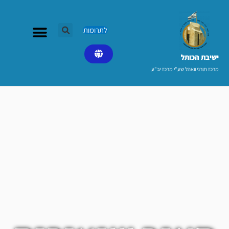
ילוג
תוכן
לתרומות
ישיבת הכותל​
מרכז תורני וואהל שע"י מרכז יב"ע