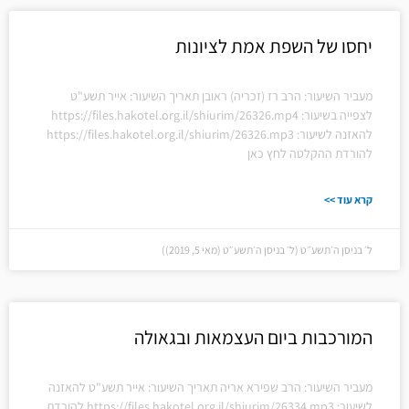
יחסו של השפת אמת לציונות
מעביר השיעור: הרב רז (זכריה) ראובן תאריך השיעור: אייר תשע"ט
לצפייה בשיעור: https://files.hakotel.org.il/shiurim/26326.mp4
להאזנה לשיעור: https://files.hakotel.org.il/shiurim/26326.mp3
להורדת ההקלטה לחץ כאן
קרא עוד >>
ל׳ בניסן ה׳תשע״ט (ל׳ בניסן ה׳תשע״ט (מאי 5, 2019))
המורכבות ביום העצמאות ובגאולה
מעביר השיעור: הרב שפירא אריה תאריך השיעור: אייר תשע"ט להאזנה
לשיעור: https://files.hakotel.org.il/shiurim/26334.mp3 להורדת