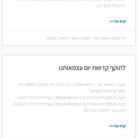
ההקלטה לחץ כאן
קרא עוד >>
כ״ד בטבת ה׳תשע״ט (כ״ד בטבת ה׳תשע״ט (ינואר 1, 2019))
לתוקף קדושת יום עצמאותנו
מעביר השיעור: מו"ר ראש הישיבה- הרב ברוך וידר תאריך השיעור: אייר
תשע"ט לצפייה בשיעור:
https://files.hakotel.org.il/shiurim/26329.mp4 להאזנה לשיעור:
https://files.hakotel.org.il/shiurim/26329.mp3 להורדת ההקלטה
לחץ כאן לשיעור המודפס/
קרא עוד >>