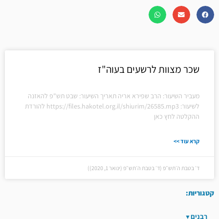
שכר מצוות לרשעים בעוה"ז
מעביר השיעור: הרב שפירא אריה תאריך השיעור: שבט תש"פ להאזנה
לשיעור: https://files.hakotel.org.il/shiurim/26585.mp3 להורדת
ההקלטה לחץ כאן
קרא עוד >>
ד׳ בטבת ה׳תש״פ (ד׳ בטבת ה׳תש״פ (ינואר 1, 2020))
קטגוריות:
רבנים