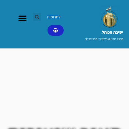
ילוג
תוכן
לתרומות
ישיבת הכותל​
מרכז תורני וואהל שע"י מרכז יב"ע