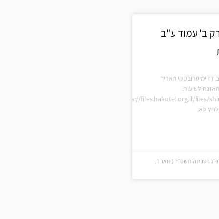
ק ב' עמוד ע"ב
 דז'ימיטרובסקי תאריך
אזנה לשיעור:
https://files.hakotel.org.il/files/
חץ כאן
כ״ג בטבת ה׳תשס״ח (כ״ג בטבת ה׳תשס״ח (ינואר 1,