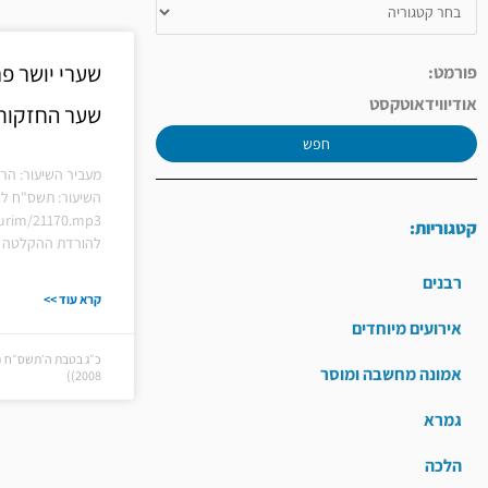
שערי יושר פר
פורמט:
אודיו
וידאו
טקסט
שער החזקות
חפש
מעביר השיעור: הרב
השיעור: תשס"ח לה
shiurim/21170.mp3
קטגוריות:
להורדת ההקלטה ל
רבנים
קרא עוד >>
אירועים מיוחדים
אמונה מחשבה ומוסר
2008))
גמרא
הלכה