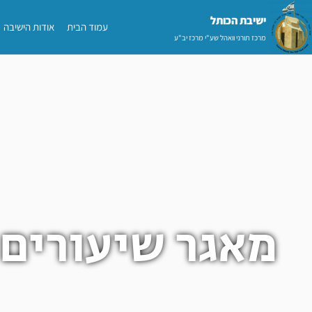
ילוג
ישיבת הכותל​
עמוד הבית
אודות הישיבה
תוכן
מרכז תורני וואהל שע"י מרכז יב"ע
מאגר שיעורים