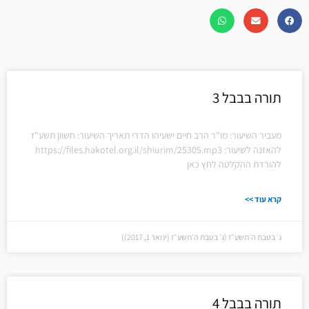
תורה בבבל 3
מעביר השיעור: מו"ר הרב חיים ישעיהו הדרי תאריך השיעור: חשוון תשע"ז
להאזנה לשיעור: https://files.hakotel.org.il/shiurim/25305.mp3
להורדת ההקלטה לחץ כאן
קרא עוד >>
ג׳ בטבת ה׳תשע״ז (ג׳ בטבת ה׳תשע״ז (ינואר 1, 2017))
תורה בבבל 4