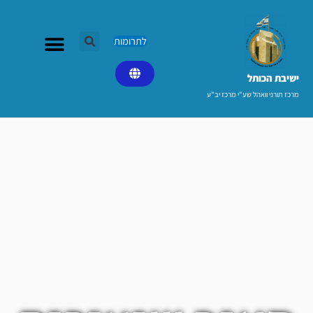
ילוג
תוכן
לתרומות
ישיבת הכותל​
מרכז תורני וואהל שע"י מרכז יב"ע