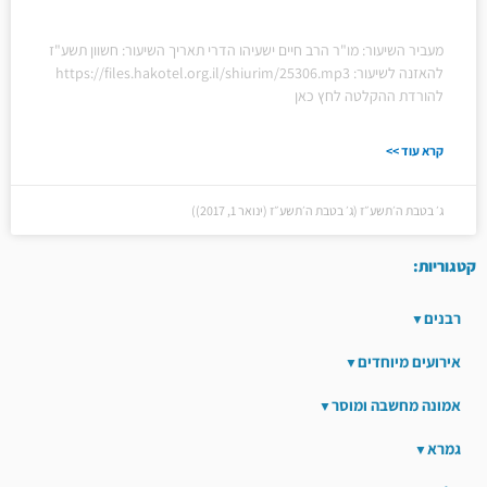
מעביר השיעור: מו"ר הרב חיים ישעיהו הדרי תאריך השיעור: חשוון תשע"ז
להאזנה לשיעור: https://files.hakotel.org.il/shiurim/25306.mp3
להורדת ההקלטה לחץ כאן
קרא עוד >>
ג׳ בטבת ה׳תשע״ז (ג׳ בטבת ה׳תשע״ז (ינואר 1, 2017))
קטגוריות:
רבנים
אירועים מיוחדים
אמונה מחשבה ומוסר
גמרא