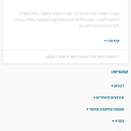
מעביר השיעור: הרב שטיינברגר ישעיהו תאריך השיעור: כסלו תשע"ח
להאזנה לשיעור: https://files.hakotel.org.il/shiurim/25763.mp3
להורדת ההקלטה לחץ כאן
קרא עוד >>
י״ד בטבת ה׳תשע״ח (י״ד בטבת ה׳תשע״ח (ינואר 1, 2018))
קטגוריות:
רבנים
אירועים מיוחדים
אמונה מחשבה ומוסר
גמרא