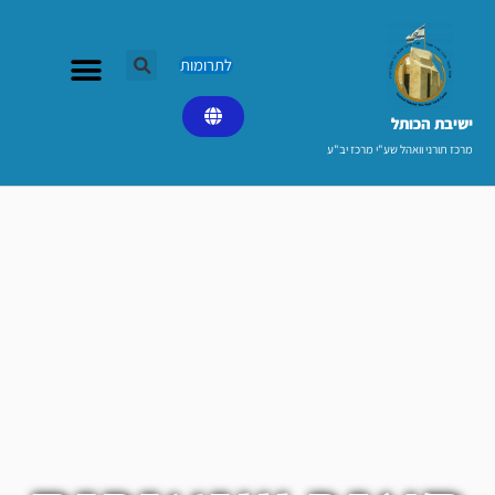
ילוג
תוכן
לתרומות
ישיבת הכותל​
מרכז תורני וואהל שע"י מרכז יב"ע