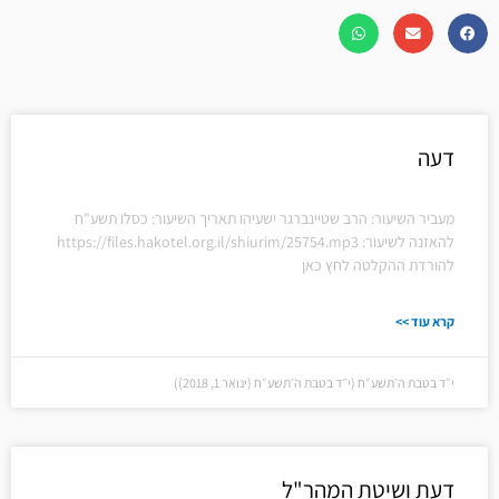
דעה
מעביר השיעור: הרב שטיינברגר ישעיהו תאריך השיעור: כסלו תשע"ח
להאזנה לשיעור: https://files.hakotel.org.il/shiurim/25754.mp3
להורדת ההקלטה לחץ כאן
קרא עוד >>
י״ד בטבת ה׳תשע״ח (י״ד בטבת ה׳תשע״ח (ינואר 1, 2018))
דעת ושיטת המהר"ל