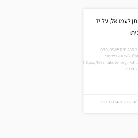
ן לעמו אל, על יד
יתו
ר הרב חיים ישעיהו הדרי
ע"ג להאזנה לשיעור:
https://files.hakotel.org.il/s
חץ כאן
י״ט בטבת ה׳תשע״ג (י״ט בטבת ה׳תשע״ג (ינואר 1,