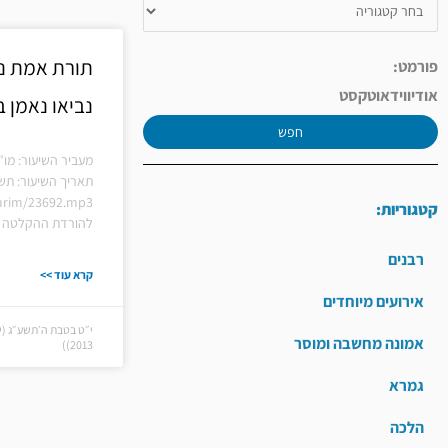
תורת אמת נת
פורמט:
אודיו
וידאו
טקסט
נביאו נאמן ב
חפש
מעביר השיעור: מו"
תאריך השיעור: תש
hiurim/23692.mp3
קטגוריות:
להורדת ההקלטה ל
רבנים
קרא עוד >>
אירועים מיוחדים
אמונה מחשבה ומוסר
2013))
גמרא
הלכה