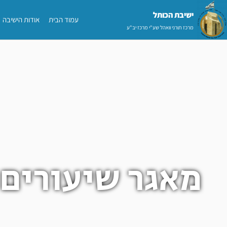
ילוג
ישיבת הכותל​
עמוד הבית
אודות הישיבה
תוכן
מרכז תורני וואהל שע"י מרכז יב"ע
מאגר שיעורים