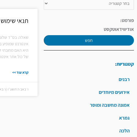
תנאי שימוש 
פורמט:
אודיו
וידאו
טקסט
שאלה: בס"ד שלום 
חפש
אינטרנט שמופיע ב
היא האם מחובתי ל
של כול אתר אינטר
קטגוריות:
קרא עוד >>
רבנים
ו׳ באב ה׳תשע״ו (ו׳ באב ה׳ת
אירועים מיוחדים
אמונה מחשבה ומוסר
גמרא
הלכה