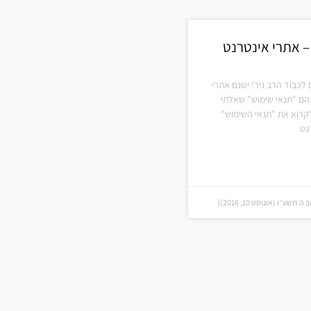
– אתרי אינטרנט
לכבוד הרב ניר! ישנם אתרי
הם "תנאי שימוש" שאלתי
קרוא את "תנאי השימוש"
נט
שע״ו (אוגוסט 10, 2016))