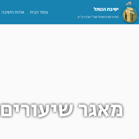
ילוג
ישיבת הכותל​
עמוד הבית
אודות הישיבה
תוכן
מרכז תורני וואהל שע"י מרכז יב"ע
מאגר שיעורים