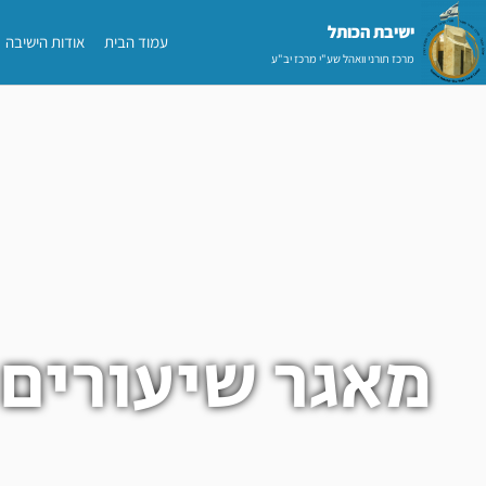
ילוג
ישיבת הכותל​
עמוד הבית
אודות הישיבה
תוכן
מרכז תורני וואהל שע"י מרכז יב"ע
מאגר שיעורים