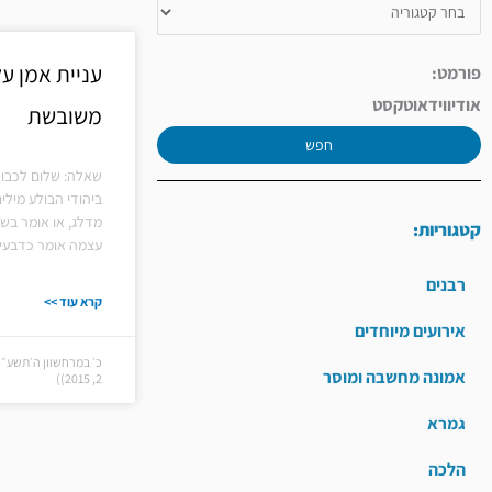
עניית אמן ע
פורמט:
אודיו
וידאו
טקסט
משובשת
חפש
שאלה: שלום לכבוד
ביהודי הבולע מיל
מדלג, או אומר בשי
קטגוריות:
עצמה אומר כדבעי 
רבנים
קרא עוד >>
אירועים מיוחדים
כ׳ במרחשוון ה׳תשע״ו 
אמונה מחשבה ומוסר
2, 2015))
גמרא
הלכה