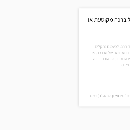
ל ברכה מקוטעת או
 הרב. לפעמים נתקלים
ים בהקדמה של הברכה, או
בוש וכדו', אך את הברכה
(=כמו
(כ׳ במרחשוון ה׳תשע״ו (נובמבר