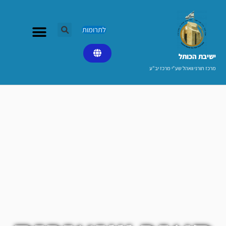
ילוג
תוכן
לתרומות
ישיבת הכותל​
מרכז תורני וואהל שע"י מרכז יב"ע