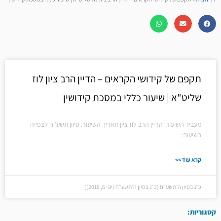
תקפם של קידושי הקראים – הדיין הרב ציון לוז
שליט"א | שיעור כללי במסכת קידושין
מעביר השיעור: הדיין הרב לוז ציון תאריך השיעור: סיוון תשע"ח לצפייה
בשיעור:
קרא עוד >>
כ״ג בסיון ה׳תשע״ח (כ״ג בסיון ה׳תשע״ח (יוני 6, 2018))
קטגוריות: