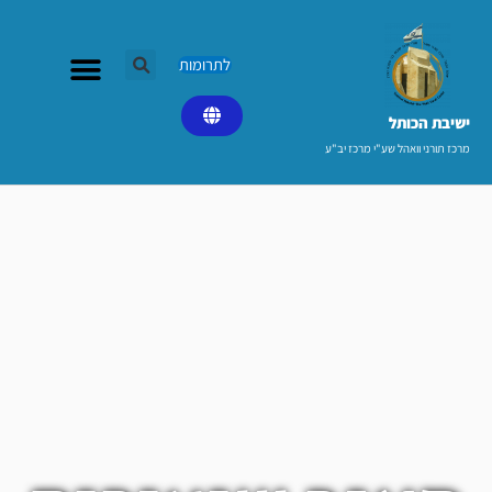
ילוג
תוכן
לתרומות
ישיבת הכותל​
מרכז תורני וואהל שע"י מרכז יב"ע