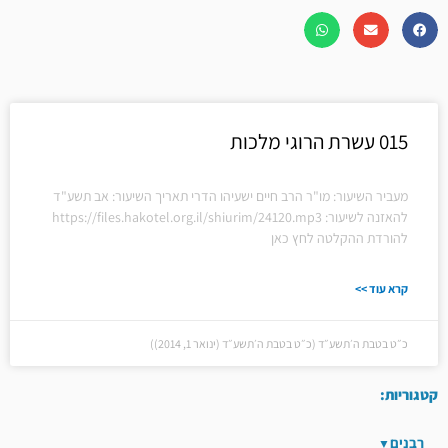
015 עשרת הרוגי מלכות
מעביר השיעור: מו"ר הרב חיים ישעיהו הדרי תאריך השיעור: אב תשע"ד
להאזנה לשיעור: https://files.hakotel.org.il/shiurim/24120.mp3
להורדת ההקלטה לחץ כאן
קרא עוד >>
כ״ט בטבת ה׳תשע״ד (כ״ט בטבת ה׳תשע״ד (ינואר 1, 2014))
קטגוריות:
רבנים