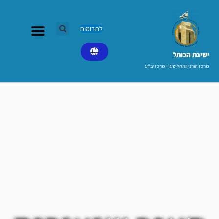
ילוג
תוכן
לתרומות
ישיבת הכותל​
מרכז תורני וואהל שע"י מרכז יב"ע