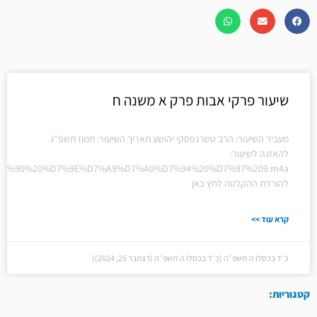
שיעור פרקי אבות פרק א משנה ח
מעביר השיעור: הרב טשרנפסקי יהושע תאריך השיעור: תמוז תשפ"ג
להאזנה לשיעור:
7%20%D7%90%20%D7%9E%D7%A9%D7%A0%D7%94%20%D7%97%209.m4a
להורדת ההקלטה לחץ כאן
קרא עוד >>
כ״ד בכסלו ה׳תשפ״ה (כ״ד בכסלו ה׳תשפ״ה (דצמבר 25, 2024))
קטגוריות: