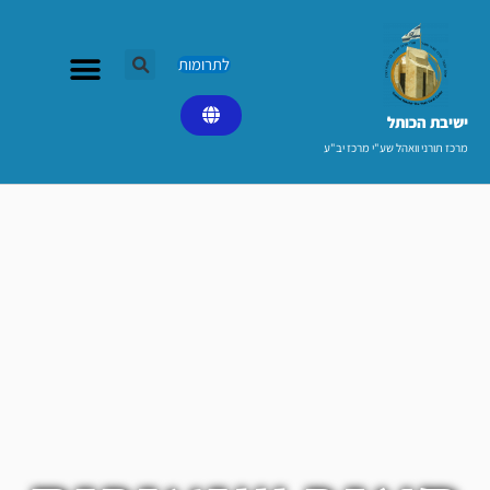
ילוג
תוכן
לתרומות
ישיבת הכותל​
מרכז תורני וואהל שע"י מרכז יב"ע