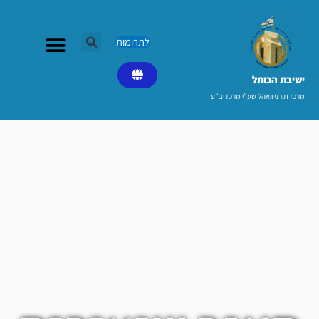
ילוג
תוכן
לתרומות
ישיבת הכותל​
מרכז תורני וואהל שע"י מרכז יב"ע