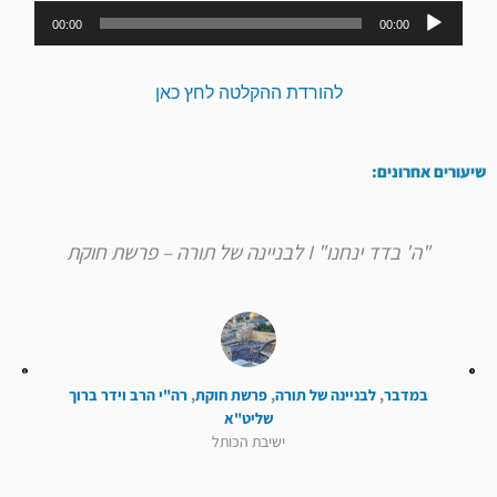
נגן
00:00
00:00
אודיו
להורדת ההקלטה לחץ כאן
שיעורים אחרונים:
"ה' בדד ינחנו" I לבניינה של תורה – פרשת חוקת
במדבר
,
לבניינה של תורה
,
פרשת חוקת
,
רה"י הרב וידר ברוך
שליט"א
ישיבת הכותל