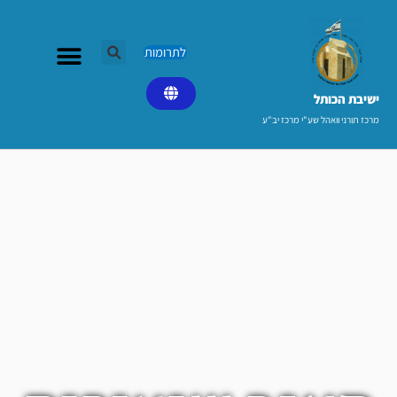
ילוג
תוכן
לתרומות
ישיבת הכותל​
מרכז תורני וואהל שע"י מרכז יב"ע