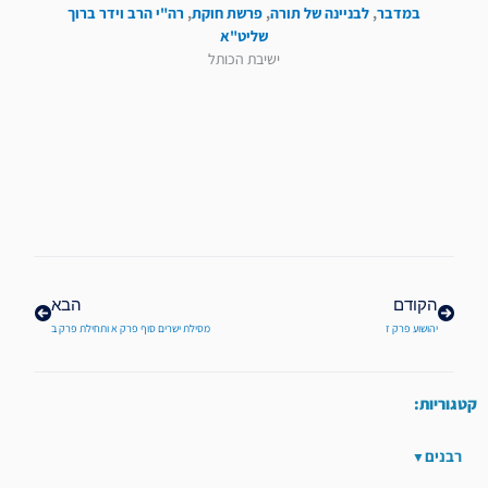
במדבר
,
לבניינה של תורה
,
פרשת חוקת
,
רה"י הרב וידר ברוך
שליט"א
ישיבת הכותל
קודם
הבא
הקודם
הבא
יהושוע פרק ז
מסילת ישרים סוף פרק א ותחילת פרק ב
קטגוריות:
רבנים