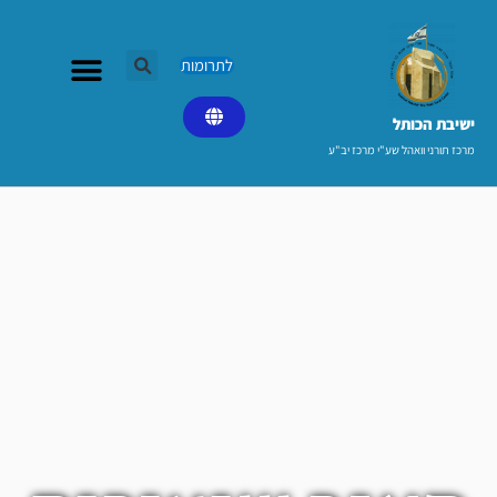
ילוג
תוכן
לתרומות
ישיבת הכותל​
מרכז תורני וואהל שע"י מרכז יב"ע