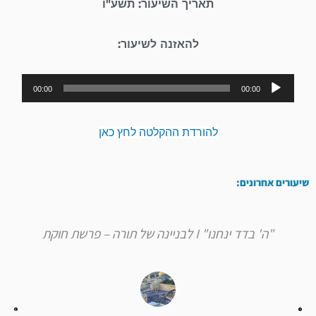
תאריך השיעור: תשע"ו
להאזנה לשיעור:
נגן
00:00
00:00
אודיו
להורדת ההקלטה לחץ כאן
שיעורים אחרונים:
"ה' בדד ינחנו" I לבניינה של תורה – פרשת חוקת