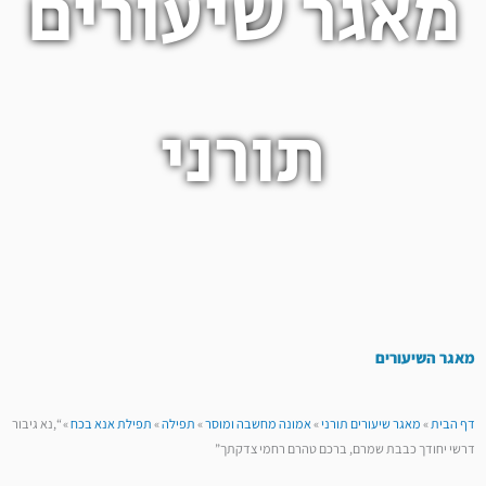
מאגר שיעורים
תורני
מאגר השיעורים
דף הבית
»
מאגר שיעורים תורני
»
אמונה מחשבה ומוסר
»
תפילה
»
תפילת אנא בכח
»
“,נא גיבור
דרשי יחודך כבבת שמרם, ברכם טהרם רחמי צדקתך”