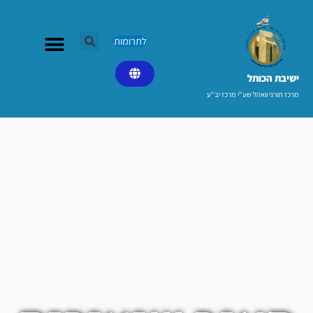
ילוג
תוכן
לתרומות
ישיבת הכותל​
מרכז תורני וואהל שע"י מרכז יב"ע