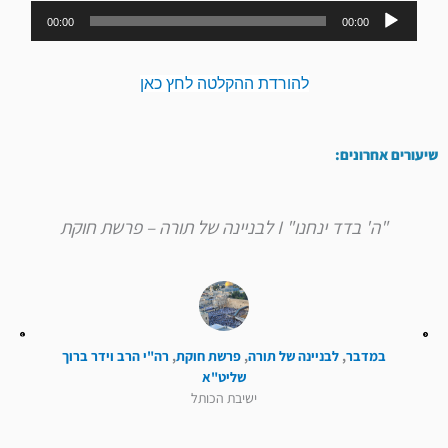
נגן
00:00
00:00
אודיו
להורדת ההקלטה לחץ כאן
שיעורים אחרונים:
"ה' בדד ינחנו" I לבניינה של תורה – פרשת חוקת
במדבר
,
לבניינה של תורה
,
פרשת חוקת
,
רה"י הרב וידר ברוך
שליט"א
ישיבת הכותל