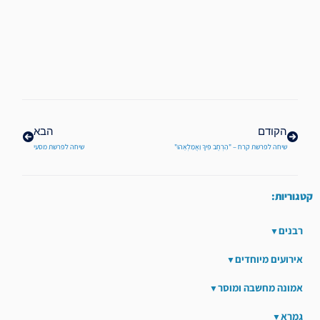
קודם
הבא
הקודם
הבא
שיחה לפרשת קרח – "הַרְחֶב פִּיךָ וַאֲמַלְאֵהוּ"
שיחה לפרשת מסעי
קטגוריות:
רבנים
אירועים מיוחדים
אמונה מחשבה ומוסר
גמרא