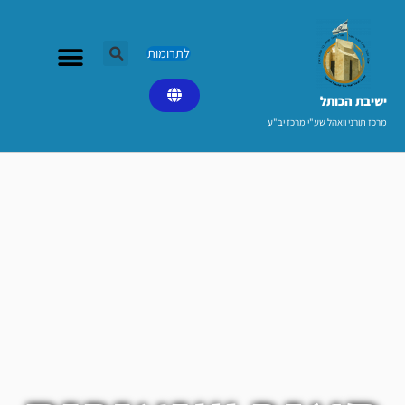
ילוג
תוכן
לתרומות
ישיבת הכותל​
מרכז תורני וואהל שע"י מרכז יב"ע