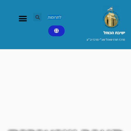
ילוג
תוכן
לתרומות
ישיבת הכותל​
מרכז תורני וואהל שע"י מרכז יב"ע