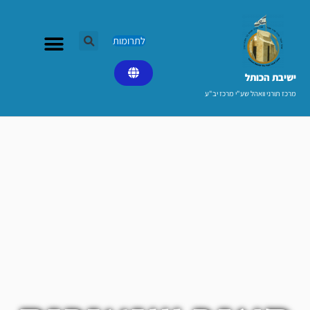
ילוג
תוכן
לתרומות
ישיבת הכותל​
מרכז תורני וואהל שע"י מרכז יב"ע