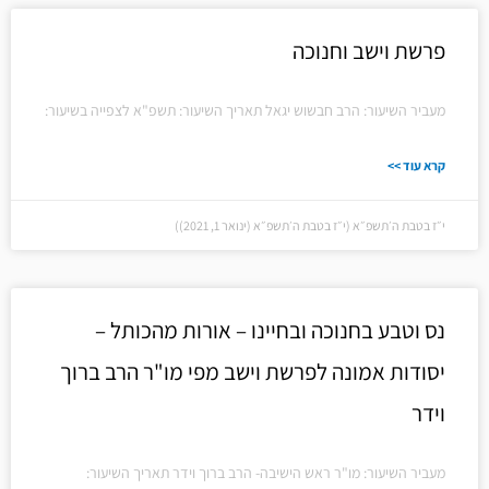
פרשת וישב וחנוכה
מעביר השיעור: הרב חבשוש יגאל תאריך השיעור: תשפ"א לצפייה בשיעור:
קרא עוד >>
י״ז בטבת ה׳תשפ״א (י״ז בטבת ה׳תשפ״א (ינואר 1, 2021))
נס וטבע בחנוכה ובחיינו – אורות מהכותל –
יסודות אמונה לפרשת וישב מפי מו"ר הרב ברוך
וידר
מעביר השיעור: מו"ר ראש הישיבה- הרב ברוך וידר תאריך השיעור: