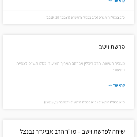
קרא עוד >>
כ״ב בכסלו ה׳תש״פ (כ״ב בכסלו ה׳תש״פ (דצמבר 20, 2019))
פרשת וישב
מעביר השיעור: הרב ריבלין אברהם תאריך השיעור: כסלו תש"פ לצפייה
בשיעור:
קרא עוד >>
כ״א בכסלו ה׳תש״פ (כ״א בכסלו ה׳תש״פ (דצמבר 19, 2019))
שיחה לפרשת וישב – מו"ר הרב אביגדר נבנצל