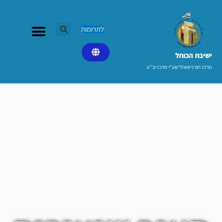
ילוג
תוכן
לתרומות
ישיבת הכותל​
מרכז תורני וואהל שע"י מרכז יב"ע