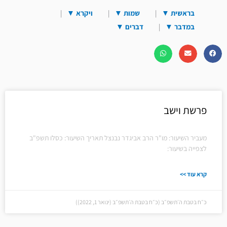
בראשית
▼
שמות
▼
ויקרא
▼
במדבר
▼
דברים
▼
עמוד
עמוד
עמוד
עמוד
עמוד
עמוד
פרשת וישב
מעביר השיעור: מו"ר הרב אביגדר נבנצל תאריך השיעור: כסלו תשפ"ב
לצפייה בשיעור:
קרא עוד >>
כ״ח בטבת ה׳תשפ״ב (כ״ח בטבת ה׳תשפ״ב (ינואר 1, 2022))