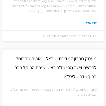
לצפייה בשיעור: https://files.hakotel.org.il/shiurim/26517.mp4
להאזנה לשיעור: https://files.hakotel.org.il/shiurim/26517.mp3
להורדת ההקלטה לחץ כאן לשיעור המודפס/ דף מקורות:
קרא עוד >>
ד׳ בטבת ה׳תש״פ (ד׳ בטבת ה׳תש״פ (ינואר 1, 2020))
מעמק חברון למדינת ישראל – אורות מהכותל
לפרשת וישב מפי מו"ר ראש ישיבת הכותל הרב
ברוך וידר שליט"א
מעביר השיעור: מו"ר ראש הישיבה- הרב ברוך וידר תאריך השיעור: תש"פ
לצפייה בשיעור: