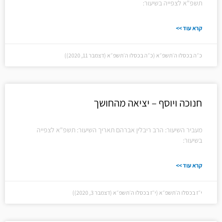
תשפ"א לצפייה בשיעור:
קרא עוד >>
כ״ה בכסלו ה׳תשפ״א (כ״ה בכסלו ה׳תשפ״א (דצמבר 11, 2020))
חנוכה ויוסף – יציאה מהחושך
מעביר השיעור: הרב ריבלין אברהם תאריך השיעור: תשפ"א לצפייה
בשיעור:
קרא עוד >>
י״ז בכסלו ה׳תשפ״א (י״ז בכסלו ה׳תשפ״א (דצמבר 3, 2020))