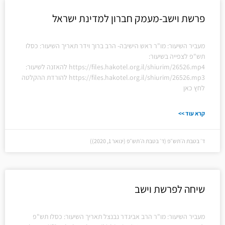
פרשת וישב-מעמק חברון למדינת ישראל
מעביר השיעור: מו"ר ראש הישיבה- הרב ברוך וידר תאריך השיעור: כסלו
תש"פ לצפייה בשיעור:
https://files.hakotel.org.il/shiurim/26526.mp4 להאזנה לשיעור:
https://files.hakotel.org.il/shiurim/26526.mp3 להורדת ההקלטה
לחץ כאן
קרא עוד >>
ד׳ בטבת ה׳תש״פ (ד׳ בטבת ה׳תש״פ (ינואר 1, 2020))
שיחה לפרשת וישב
מעביר השיעור: מו"ר הרב אביגדר נבנצל תאריך השיעור: כסלו תש"פ