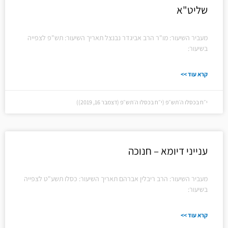
שליט"א
מעביר השיעור: מו"ר הרב אביגדר נבנצל תאריך השיעור: תש"פ לצפייה
בשיעור:
קרא עוד >>
י״ח בכסלו ה׳תש״פ (י״ח בכסלו ה׳תש״פ (דצמבר 16, 2019))
ענייני דיומא – חנוכה
מעביר השיעור: הרב ריבלין אברהם תאריך השיעור: כסלו תשע"ט לצפייה
בשיעור:
קרא עוד >>