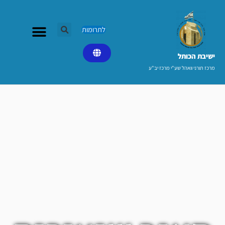
ילוג
תוכן
לתרומות
ישיבת הכותל​
מרכז תורני וואהל שע"י מרכז יב"ע