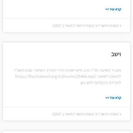
קרא עוד >>
ג׳ בטבת ה׳תשע״ז (ג׳ בטבת ה׳תשע״ז (ינואר 1, 2017))
וישב
מעביר השיעור: מו"ר הרב חיים ישעיהו הדרי תאריך השיעור: שבט תשע"ז
להאזנה לשיעור: https://files.hakotel.org.il/shiurim/25484.mp3
להורדת ההקלטה לחץ כאן
קרא עוד >>
ג׳ בטבת ה׳תשע״ז (ג׳ בטבת ה׳תשע״ז (ינואר 1, 2017))