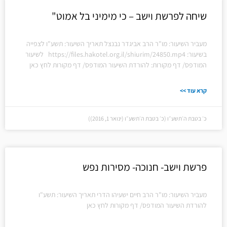
שיחה לפרשת וישב – כי מימיני בל אמוט"
מעביר השיעור: מו"ר הרב אביגדר נבנצל תאריך השיעור: תשע"ו לצפייה
בשיעור: https://files.hakotel.org.il/shiurim/24850.mp4 לשיעור
המודפס/ דף מקורות: להורדת השיעור המודפס/ דף מקורות לחץ כאן
קרא עוד >>
כ׳ בטבת ה׳תשע״ו (כ׳ בטבת ה׳תשע״ו (ינואר 1, 2016))
פרשת וישב- חנוכה- מסירות נפש
מעביר השיעור: מו"ר הרב חיים ישעיהו הדרי תאריך השיעור: תשע"ו
להורדת השיעור המודפס/ דף מקורות לחץ כאן