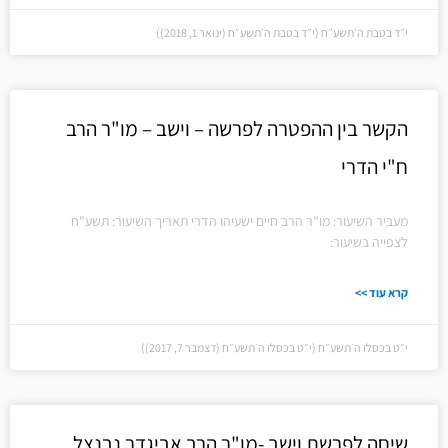
י״ד בטבת ה׳תשע״ח (י״ד בטבת ה׳תשע״ח (ינואר 1, 2018))
הקשר בין ההפטרה לפרשה – וישב – מו"ר הרב
ח"י הדרי
מעביר השיעור: מו"ר הרב חיים ישעיהו הדרי תאריך השיעור: תשע"ח
לצפייה בשיעור:
קרא עוד >>
י״ט בכסלו ה׳תשע״ח (י״ט בכסלו ה׳תשע״ח (דצמבר 7, 2017))
שיחה לפרשת וישב -מו"ר הרב אביגדר נבנצל