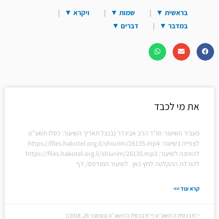
בראשית
▼
שמות
▼
ויקרא
▼
במדבר
▼
דברים
▼
עמוד
עמוד
עמוד
עמוד
עמוד
עמוד
עמוד
את מי לכבד
מעביר השיעור: מו"ר הרב אביגדר נבנצל תאריך השיעור: כסלו תשע"ט
לצפייה בשיעור: https://files.hakotel.org.il/shiurim/26135.mp4
להאזנה לשיעור: https://files.hakotel.org.il/shiurim/26135.mp3
להורדת ההקלטה לחץ כאן לשיעור המודפס/ דף
קרא עוד >>
י״ח בכסלו ה׳תשע״ט (י״ח בכסלו ה׳תשע״ט (נובמבר 26, 2018))