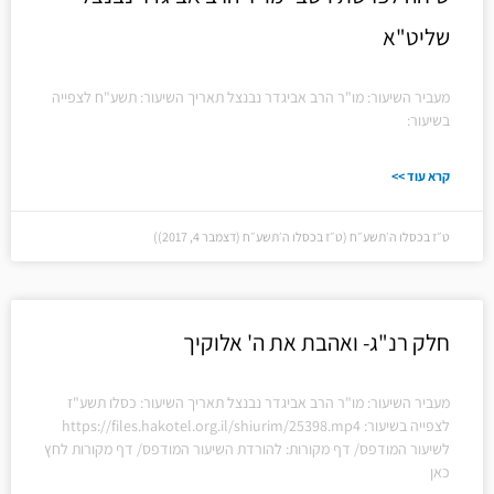
שליט"א
מעביר השיעור: מו"ר הרב אביגדר נבנצל תאריך השיעור: תשע"ח לצפייה
בשיעור:
קרא עוד >>
ט״ז בכסלו ה׳תשע״ח (ט״ז בכסלו ה׳תשע״ח (דצמבר 4, 2017))
חלק רנ"ג- ואהבת את ה' אלוקיך
מעביר השיעור: מו"ר הרב אביגדר נבנצל תאריך השיעור: כסלו תשע"ז
לצפייה בשיעור: https://files.hakotel.org.il/shiurim/25398.mp4
לשיעור המודפס/ דף מקורות: להורדת השיעור המודפס/ דף מקורות לחץ
כאן